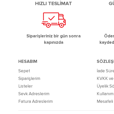
HIZLI TESLİMAT
G
Siparişleriniz bir gün sonra
Ödeme
kapınızda
kaydedi
HESABIM
SÖZLEŞ
Sepet
İade Süre
Siparişlerim
KVKK ve G
Listeler
Üyelik S
Sevk Adreslerim
Kullanım 
Fatura Adreslerim
Mesafeli