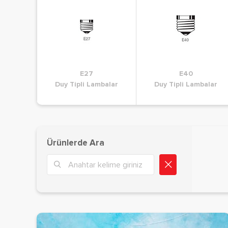
T64
E27
T140
E40
P45
mbalar
i Lambalar
Duy Tipli Lambalar
Duy Tipli Lambalar
Duy Tipli Lambalar
Duy Tipli Lambal
Ürünlerde Ara