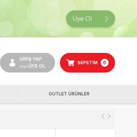
Üye Ol
GİRİŞ YAP
SEPETİM
0
ÜYE OL
veya
OUTLET ÜRÜNLER