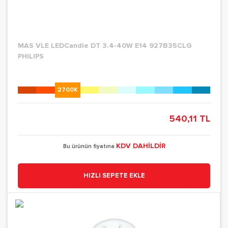
MAS VLE LEDCandle DT 3.4-40W E14 927B35CLG
PHILIPS
2700K
540,11 TL
KDV DAHİLDİR
Bu ürünün fiyatına
HIZLI SEPETE EKLE