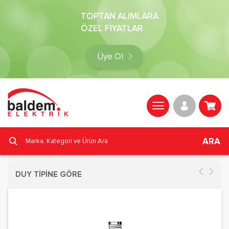
TOPTAN ALIMLARA
ÖZEL FİYATLAR
Üye Ol
ARA
DUY TİPİNE GÖRE