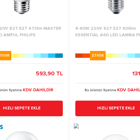
20V 827 E27 470lm MASTER
8-60W 220V 827 E27 806lm
D AMPUL PHILIPS
ESSENTIAL A60 LED LAMBA PH
700K
2700K
593,90 TL
13
KDV DAHİLDİR
KDV DAHİL
ünün fiyatına
Bu ürünün fiyatına
HIZLI SEPETE EKLE
HIZLI SEPETE EKLE