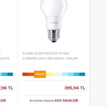
m
6-40W 220V 830 E27 470lm
ILIPS
COREPRO A60 LED AMPUL PHILIPS
3000K
7,96 TL
395,94 TL
DİR
KDV DAHİLDİR
Bu ürünün fiyatına