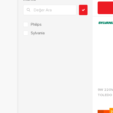
Philips
Sylvania
9W 220V
TOLEDO 
2