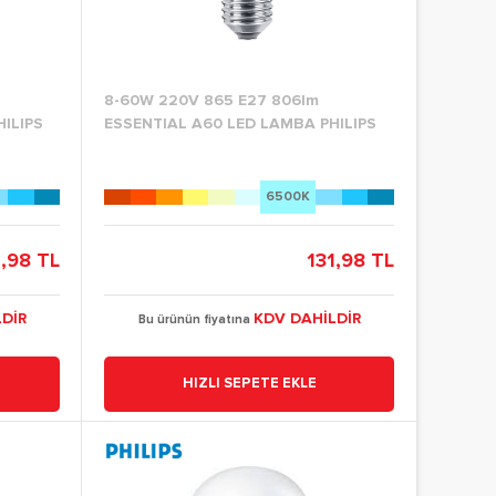
8-60W 220V 865 E27 806lm
ILIPS
ESSENTIAL A60 LED LAMBA PHILIPS
6500K
1,98 TL
131,98 TL
DİR
KDV DAHİLDİR
Bu ürünün fiyatına
HIZLI SEPETE EKLE