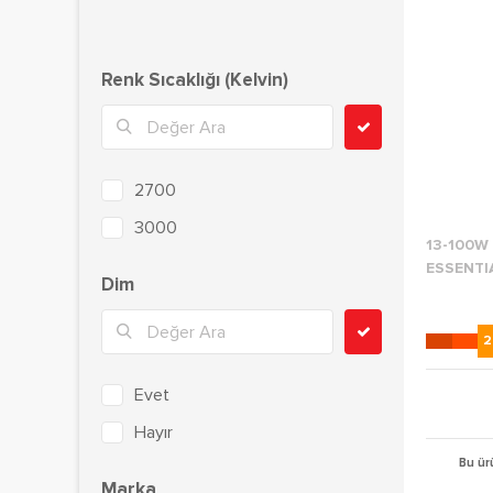
Renk Sıcaklığı (Kelvin)
2700
3000
13-100W
6500
ESSENTI
Dim
2
Evet
Hayır
Bu ür
Marka