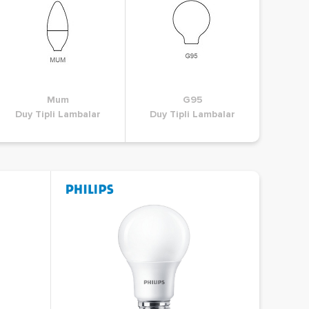
G4
Mum
G5.3
G95
G6
uy Tipli Lambalar
Duy Tipli Lambalar
Duy Tipli Lambalar
Duy Tipli Lambalar
Duy Tipli
Duy T