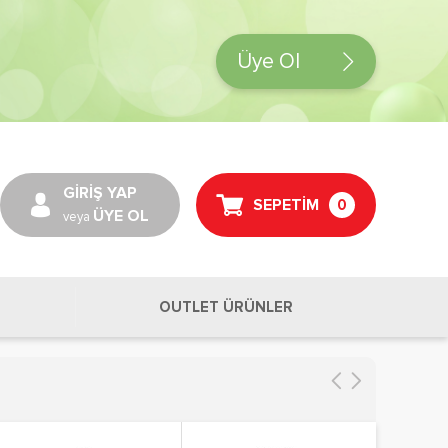
Üye Ol
GİRİŞ YAP
SEPETİM
0
ÜYE OL
veya
OUTLET ÜRÜNLER