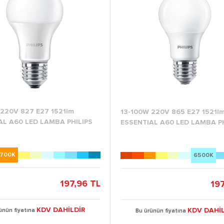
 220V 827 E27 1521lm
13-100W 220V 865 E27 1521l
AL A60 LED LAMBA PHILIPS
ESSENTIAL A60 LED LAMBA PH
700K
6500K
197,96 TL
19
KDV DAHİLDİR
KDV DAHİL
ünün fiyatına
Bu ürünün fiyatına