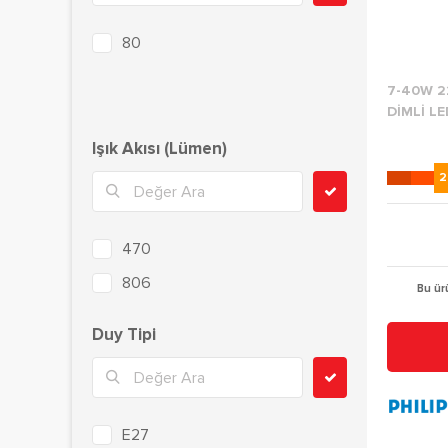
80
7-40W 2
DİMLİ LE
Işık Akısı (Lümen)
2
470
806
Bu ür
1055
Duy Tipi
1521
E27