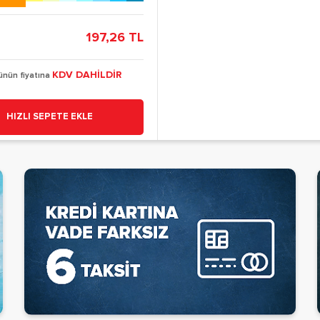
197,26 TL
KDV DAHİLDİR
ünün fiyatına
HIZLI SEPETE EKLE