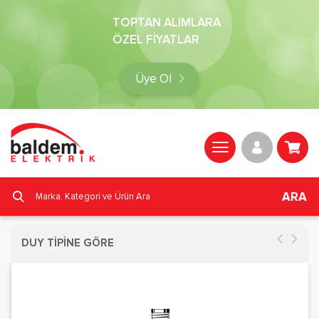
TOPTAN ALIMLARA
ÖZEL FİYATLAR
Üye Ol
ARA
DUY TİPİNE GÖRE