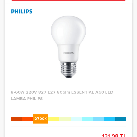
8-60W 220V 827 E27 806lm ESSENTIAL A60 LED
LAMBA PHILIPS
2700K
131,98 TL