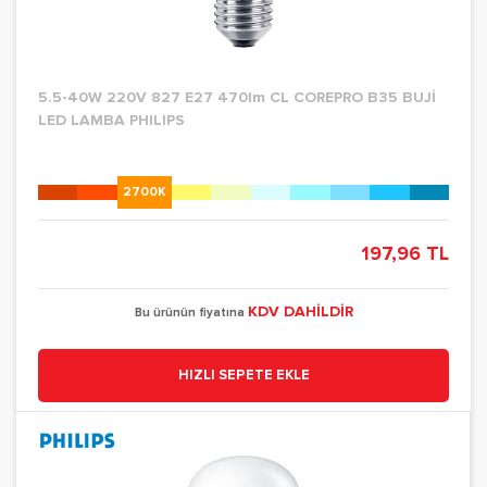
5.5-40W 220V 827 E27 470lm CL COREPRO B35 BUJİ
LED LAMBA PHILIPS
2700K
197,96 TL
KDV DAHİLDİR
Bu ürünün fiyatına
HIZLI SEPETE EKLE