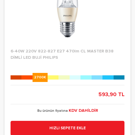
6-40W 220V 822-827 E27 470lm CL MASTER B38
DİMLİ LED BUJİ PHILIPS
2700K
593,90 TL
KDV DAHİLDİR
Bu ürünün fiyatına
HIZLI SEPETE EKLE