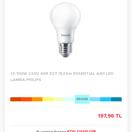
13-100W 220V 865 E27 1521lm ESSENTIAL A60 LED
LAMBA PHILIPS
6500K
197,96 TL
KDV DAHİLDİR
Bu ürünün fiyatına