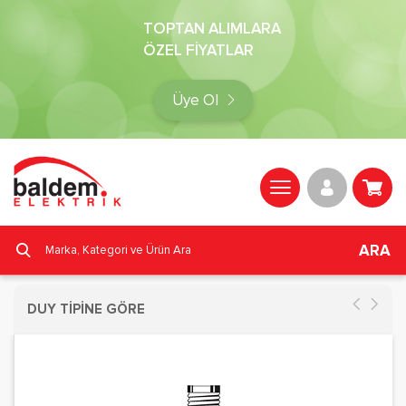
TOPTAN ALIMLARA
ÖZEL FİYATLAR
Üye Ol
ARA
DUY TİPİNE GÖRE