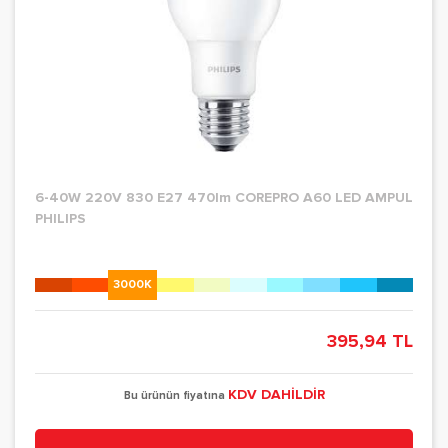
6-40W 220V 830 E27 470lm COREPRO A60 LED AMPUL
PHILIPS
3000K
395,94 TL
KDV DAHİLDİR
Bu ürünün fiyatına