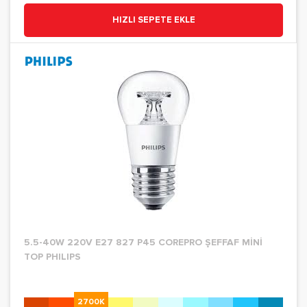
HIZLI SEPETE EKLE
5.5-40W 220V E27 827 P45 COREPRO ŞEFFAF MİNİ
TOP PHILIPS
2700K