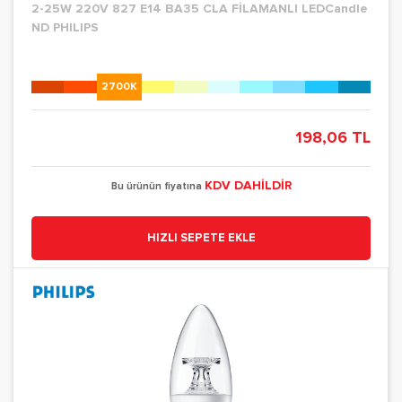
2-25W 220V 827 E14 BA35 CLA FİLAMANLI LEDCandle
ND PHILIPS
2700K
198,06 TL
KDV DAHİLDİR
Bu ürünün fiyatına
HIZLI SEPETE EKLE