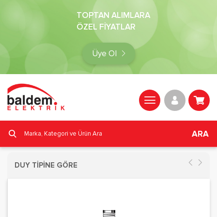
TOPTAN ALIMLARA
ÖZEL FİYATLAR
Üye Ol
ARA
DUY TİPİNE GÖRE