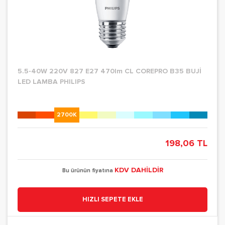
5.5-40W 220V 827 E27 470lm CL COREPRO B35 BUJİ
LED LAMBA PHILIPS
2700K
198,06 TL
KDV DAHİLDİR
Bu ürünün fiyatına
HIZLI SEPETE EKLE