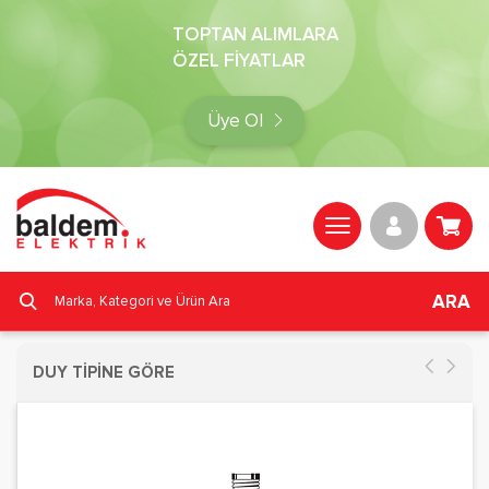
TOPTAN ALIMLARA
ÖZEL FİYATLAR
Üye Ol
ARA
DUY TİPİNE GÖRE